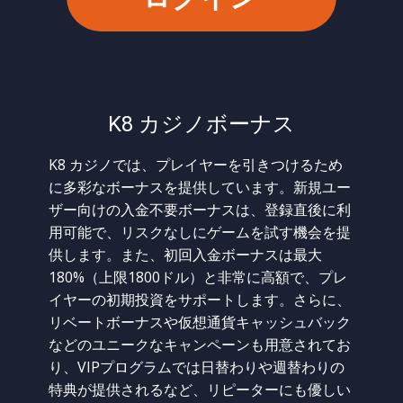
K8 カジノボーナス
K8 カジノでは、プレイヤーを引きつけるため
に多彩なボーナスを提供しています。新規ユー
ザー向けの入金不要ボーナスは、登録直後に利
用可能で、リスクなしにゲームを試す機会を提
供します。また、初回入金ボーナスは最大
180%（上限1800ドル）と非常に高額で、プレ
イヤーの初期投資をサポートします。さらに、
リベートボーナスや仮想通貨キャッシュバック
などのユニークなキャンペーンも用意されてお
り、VIPプログラムでは日替わりや週替わりの
特典が提供されるなど、リピーターにも優しい